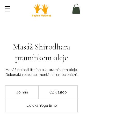
Masáž Shirodhara
pramínkem oleje
Masáž oblasti třetího oka pramínkem oleje.
Dokonalá relaxace, mentální i emocionální.
1,500
Czech
40 min
4
CZK 1,500
korunas
0
m
Lidická Yoga Brno
i
n