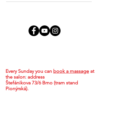
Contact
MgA. Tharindu Jayasundera, MBA
Brno - Židenice, Skorkovského 2718/72,
636 00
Every Sunday
you can
book a massage
at
the salon
:
address
Štefánikova 73/6 Brno (tram stand
Pionýrská).
+420 773 578 536
tharidu@ceylonwellness.cz
IČO:
08376107
DIČ: CZ684624836
A sel-employe doing business