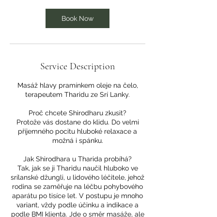
Book Now
Service Description
Masáž hlavy pramínkem oleje na čelo,
terapeutem Tharidu ze Srí Lanky.
Proč chcete Shirodharu zkusit?
Protože vás dostane do klidu. Do velmi
příjemného pocitu hluboké relaxace a
možná i spánku.
Jak Shirodhara u Tharida probíhá?
Tak, jak se ji Tharidu naučil hluboko ve
srílanské džungli, u lidového léčitele, jehož
rodina se zaměřuje na léčbu pohybového
aparátu po tisíce let. V postupu je mnoho
variant, vždy podle účinku a indikace a
podle BMI klienta. Jde o směr masáže, ale